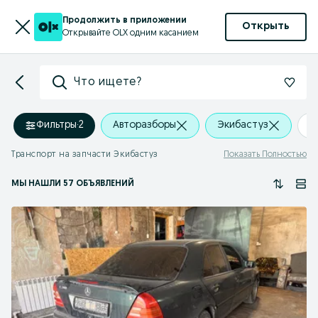
Продолжить в приложении
Открыть
Открывайте OLX одним касанием
Что ищете?
Фильтры
·
2
Авторазборы
Экибастуз
+
Транспорт на запчасти Экибастуз
Показать Полностью
МЫ НАШЛИ 57 ОБЪЯВЛЕНИЙ