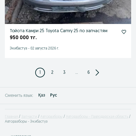
Тойота Камри 25 Toyota Camry 25 по запчастям
950 000 тг.
Экибастуз
-
02 августа 2026 г.
1
2
3
...
6
Қаз
Рус
Сменить язык:
Главная
Запчасти
Авторазборы
Авторазборы - Павлодарская область
Авторазборы - Экибастуз