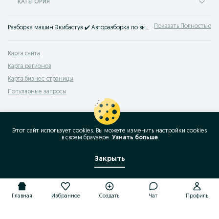
КАТЕГОРИЯ
Показать Полностью
Разборка машин Экибастуз ✔️ Авторазборка по выгодной цене ⭐ Сдать бу авто на шрот машины на OLX.kz!
Карта сайта
Карта регионов
Карта бизнес-страницы
Популярные запросы
Этот сайт использует cookies. Вы можете изменить настройки cookies
в своeм браузере.
Узнать больше
Закрыть
Главная
Избранное
Создать
Чат
Профиль