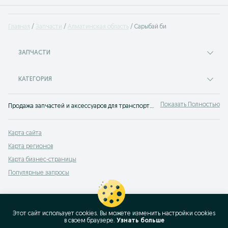
Главная
Запчасти
Алматинская область
Сарыбай би
ЗАПЧАСТИ
КАТЕГОРИЯ
Показать Полностью
Продажа запчастей и аксессуаров для транспорта Сарыбай би ✔️ Купить новые и б/у автоаксессуары и автозапчасти по низкой цене ⭐ Самые выгодные предложения ждут тебя на OLX!
Карта сайта
Карта регионов
Карта бизнес-страницы
Популярные запросы
Этот сайт использует cookies. Вы можете изменить настройки cookies
в своeм браузере.
Узнать больше