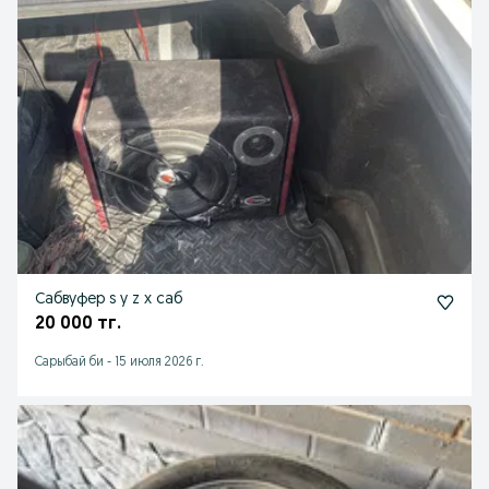
Сабвуфер s y z x саб
20 000 тг.
Сарыбай би
-
15 июля 2026 г.