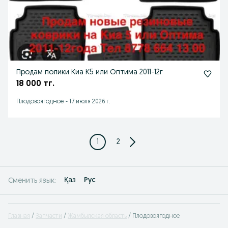
Продам полики Киа К5 или Оптима 2011-12г
18 000 тг.
Плодовоягодное
-
17 июля 2026 г.
1
2
Қаз
Рус
Сменить язык:
Главная
Запчасти
Жамбылская область
Плодовоягодное