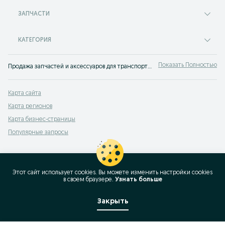
ЗАПЧАСТИ
КАТЕГОРИЯ
Показать Полностью
Продажа запчастей и аксессуаров для транспорта Плодовоягодное ✔️ Купить новые и б/у автоаксессуары и автозапчасти по низкой цене ⭐ Самые выгодные предложения ждут тебя на OLX!
Карта сайта
Карта регионов
Карта бизнес-страницы
Популярные запросы
Этот сайт использует cookies. Вы можете изменить настройки cookies
в своeм браузере.
Узнать больше
Закрыть