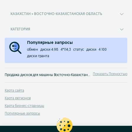
КАЗАХСТАН » ВОСТОЧНО-КАЗАХСТАНСКАЯ ОБЛАСТЬ
КАТЕГОРИЯ
Популярные запросы
обмен
диски 4:98
4*114,3
статус
диски
4 100
диски гранта
Показать Полностью
Продажа дисков для машины Восточно-Казахстанская область ✌ Большой выбор новых и бу дисков для авто разных размеров ✔️ Покупай авто диски по низкой цене на OLX.kz!
Карта сайта
Карта регионов
Карта бизнес-страницы
Популярные запросы