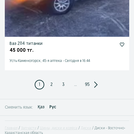
Ваз 2114 титанки
45 000 тг.
Усть-Каменогорск, 45-я аптека
-
Сегодня в 16:44
1
2
3
...
95
Қаз
Рус
Сменить язык:
Главная
Запчасти
Шины, диски и колёса
Диски
Диски - Восточно-
Казахстанская область