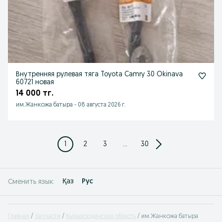
Внутренняя рулевая тяга Toyota Camry 30 Okinava
60721 новая
14 000 тг.
им.Жанкожа батыра
-
08 августа 2026 г.
1
2
3
...
30
Қаз
Рус
Сменить язык:
Главная
Запчасти
Кызылординская область
им.Жанкожа батыра