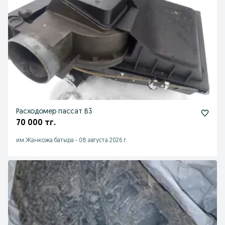
Расходомер пассат В3
70 000 тг.
им.Жанкожа батыра
-
08 августа 2026 г.