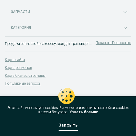
ЗАПЧАСТИ
КАТЕГОРИЯ
Показать Полностью
Продажа запчастей и аксессуаров для транспорта им.Жанкожа батыра ✔️ Купить новые и б/у автоаксессуары и автозапчасти по низкой цене ⭐ Самые выгодные предложения ждут тебя на OLX!
Карта сайта
Карта регионов
Карта бизнес-страницы
Популярные запросы
Этот сайт использует cookies. Вы можете изменить настройки cookies
в своeм браузере.
Узнать больше
Закрыть