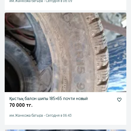
им.Жанкожа батыра
-
Сегодня в 08:09
Қыстық балон шипы 185×65 почти новый
70 000 тг.
им.Жанкожа батыра
-
Сегодня в 06:43