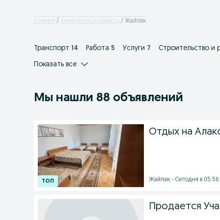
Главная
Алматинская область
Жайпак
Транспорт
14
Работа
5
Услуги
7
Строительство и 
Показать все
Мы нашли 88 объявлений
Отдых на Алако
Жайпак - Сегодня в 05:56
Продается Уча