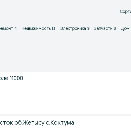
Сорти
ремонт
4
Недвижимость
13
Электроника
9
Запчасти
3
Дом 
ле 11000
сток об.Жетысу с.Коктума