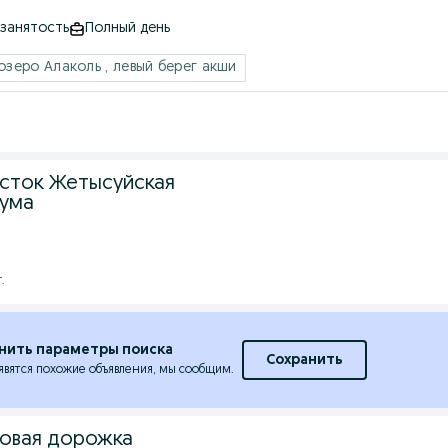
 занятость
Полный день
озеро Алаколь , левый берег акши
сток Жетысуйская
тума
.
нить параметры поиска
Сохранить
явятся похожие объявления, мы сообщим.
овая дорожка