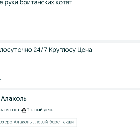
е руки британских котят
.
глосуточно 24/7 Круглосу Цена
.
 Алаколь
 занятость
Полный день
озеро Алаколь , левый берег акши