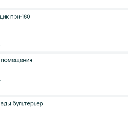
ик прн-180
.
е помещения
.
лады бультерьер