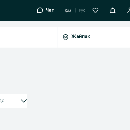
Уведомле
Чат
Рус
Қаз