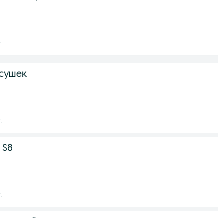
.
сушек
.
 S8
.