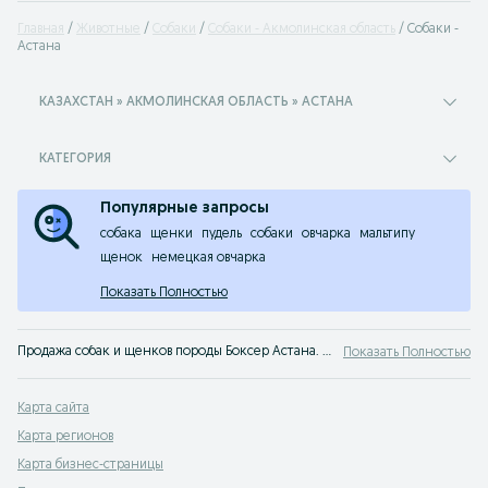
Главная
Животные
Собаки
Собаки - Акмолинская область
Собаки -
Астана
КАЗАХСТАН » АКМОЛИНСКАЯ ОБЛАСТЬ » АСТАНА
КАТЕГОРИЯ
Популярные запросы
собака
щенки
пудель
собаки
овчарка
мальтипу
щенок
немецкая овчарка
Показать Полностью
Продажа собак и щенков породы Боксер Астана. Заведи друга прямо сейчас! На сервисе объявлений OLX Астана легко и быстро можно купить щенка Боксер.
Показать Полностью
Карта сайта
Карта регионов
Карта бизнес-страницы