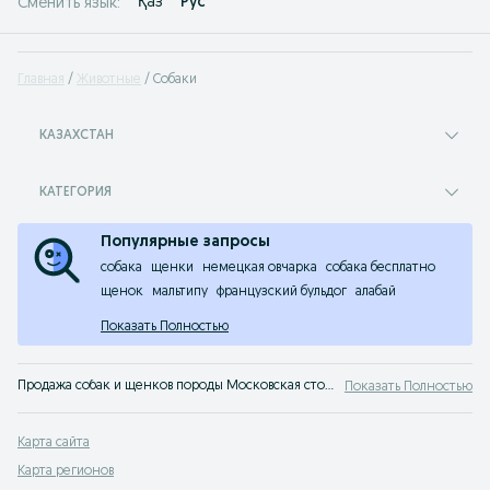
Қаз
Рус
Сменить язык:
Главная
Животные
Собаки
КАЗАХСТАН
КАТЕГОРИЯ
Популярные запросы
собака
щенки
немецкая овчарка
собака бесплатно
щенок
мальтипу
французский бульдог
алабай
Показать Полностью
Продажа собак и щенков породы Московская сторожевая. Заведи друга прямо сейчас! На сервисе объявлений OLX Казахстан легко и быстро можно купить щенка Московская сторожевая.
Показать Полностью
Карта сайта
Карта регионов