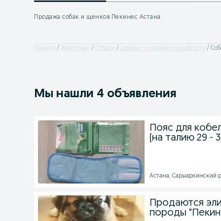
Продажа собак и щенков Пекинес Астана
Главная
Животные
Собаки
Собаки - Акмолинская область
Соб
Мы нашли 4 объявления
Пояс для кобе
(на талию 29 - 
Астана, Сарыаркинский ра
Продаются эли
породы "Пекин