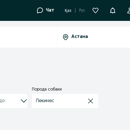
Уведомле
Чат
Рус
Қаз
Порода собаки
Пекинес