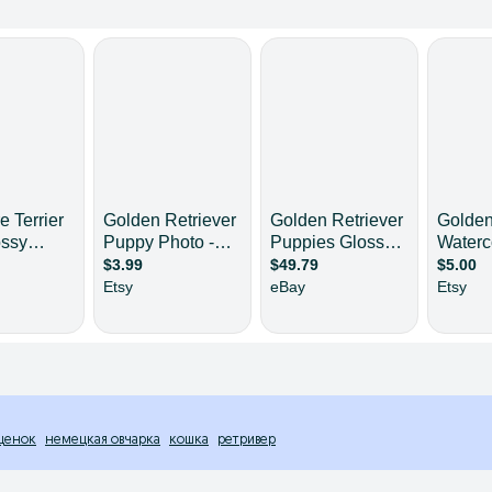
щенок
немецкая овчарка
кошка
ретривер