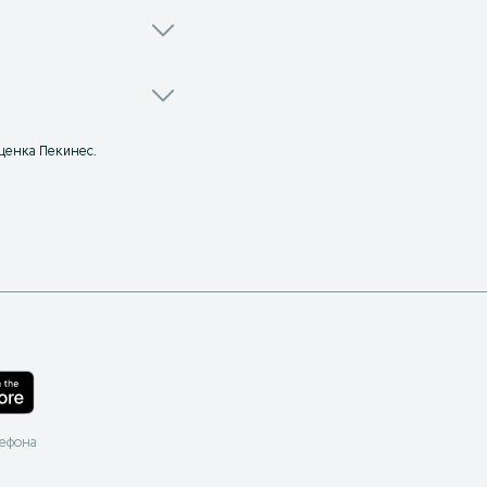
 щенка Пекинес.
лефона