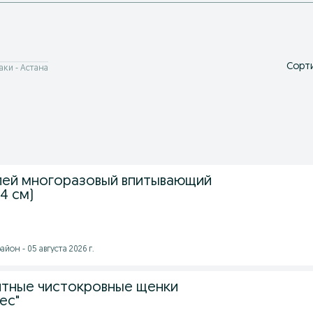
Сорти
аки - Астана
лей многоразовый впитывающий
34 см)
йон - 05 августа 2026 г.
тные чистокровные щенки
ес"