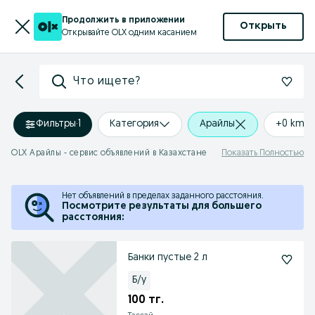
Продолжить в приложении
Открыть
Открывайте OLX одним касанием
Что ищете?
Фильтры
·
1
Категория
Арайлы
+0 km
OLX Арайлы - сервис объявлений в Казахстане
Показать Полностью
Нет объявлений в пределах заданного расстояния.
Посмотрите результаты для большего
расстояния:
Банки пустые 2 л
Б/у
100 тг.