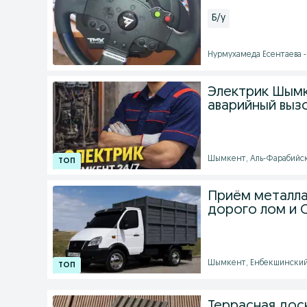
Б/у
Нурмухамеда Есентаева - 
Электрик Шымк
аварийный выз
Шымкент, Аль-Фарабийский
Приём металла
дорого лом и 
Шымкент, Енбекшинский р
Террасная дос