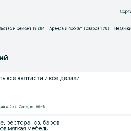
Сорти
ьство и ремонт
19 284
Аренда и прокат товаров
1 783
Недвиж
ний
ть все заптасти и все делали
й район - Сегодня в 06:48
е, ресторанов, баров,
ов мягкая мебель