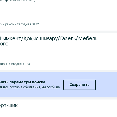
й район - Сегодня в 10:42
Шымкент/Қоқыс шығару/Газель/Мебель
ого
он - Сегодня в 10:42
нить параметры поиска
Сохранить
явятся похожие объявления, мы сообщим.
орт-шик