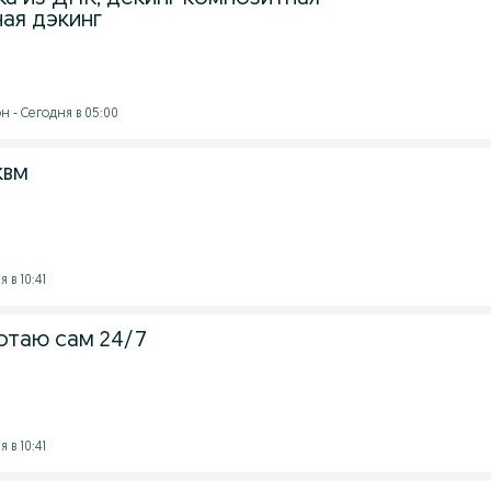
ая дэкинг
 - Сегодня в 05:00
квм
 в 10:41
отаю сам 24/7
 в 10:41