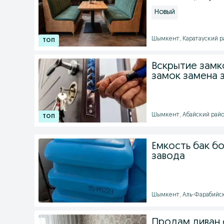
Новый
Шымкент, Каратауский рай
Вскрытие замк
замок замена 
Шымкент, Абайский район 
Емкость бак бо
завода
Шымкент, Аль-Фарабийски
Продам диван 