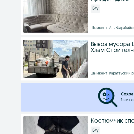
Б/у
Шымкент, Аль-Фарабийски
Вывоз мусора 
Хлам Стоителн
Шымкент, Каратауский рай
Сохра
Если по
Костюмчик сп
Б/у