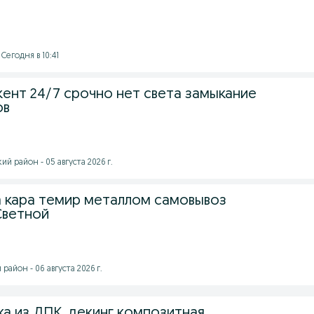
Сегодня в 10:41
ент 24/7 срочно нет света замыкание
ов
 район - 05 августа 2026 г.
 кара темир металлом самовывоз
Светной
айон - 06 августа 2026 г.
ка из ДПК, декинг композитная