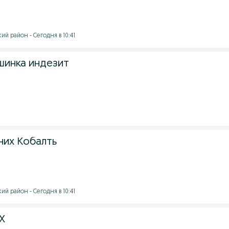
й район - Сегодня в 10:41
шинка индезит
них Кобалть
й район - Сегодня в 10:41
MX