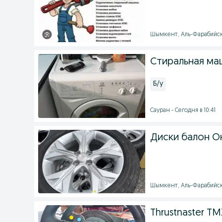
Шымкент, Аль-Фарабийски
Стиральная ма
Б/у
Сауран - Сегодня в 10:41
Диски балон О
Шымкент, Аль-Фарабийски
Thrustnaster T