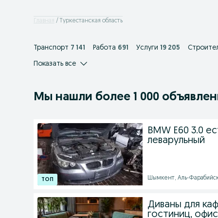
Главная
Туркестанская область
Транспорт
7 141
Работа
691
Услуги
19 205
Строител
Показать все
Мы нашли
более
1 000 объявле
BMW E60 3.0 ес
леварульный
Шымкент, Аль-Фарабийски
Диваны для каф
гостиниц, офис