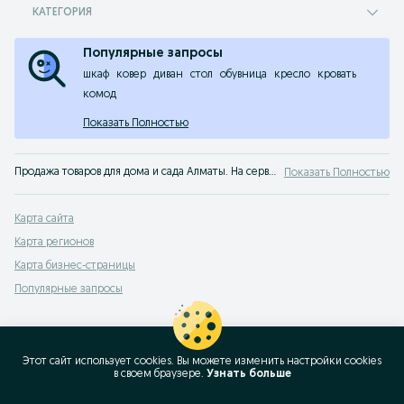
КАТЕГОРИЯ
Популярные запросы
шкаф
ковер
диван
стол
обувница
кресло
кровать
комод
Показать Полностью
Продажа товаров для дома и сада Алматы. На сервисе объявлений OLX Алматы легко и быстро можно купить товары для дома б/у. Покупай только лучшую мебель на OLX!
Показать Полностью
Карта сайта
Карта регионов
Карта бизнес-страницы
Популярные запросы
Этот сайт использует cookies. Вы можете изменить настройки cookies
в своeм браузере.
Узнать больше