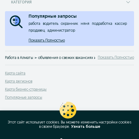
КАТЕГОРИЯ
Популярные запросы
работа
водитель
охранник
няня
подработка
кассир
продавец
администратор
Показать Полностью
Показать Полностью
Работа в Алматы ➢ объявления о свежих вакансиях и резюме на OLX.kz. Удо
Карта сайта
Карта регионов
Карта бизнес-страницы
Популярные запросы
Этот сайт использует cookies. Вы можете изменить настройки cookies
в своeм браузере.
Узнать больше