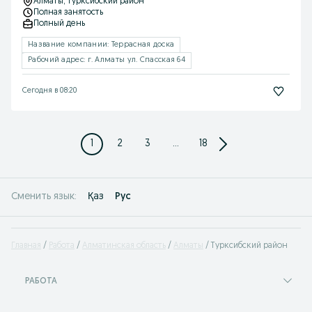
Алматы
, Турксибский район
Полная занятость
Полный день
Название компании: Террасная доска
Рабочий адрес: г. Алматы ул. Спасская 64
Сегодня в 08:20
1
2
3
...
18
Қаз
Рус
Сменить язык:
Главная
Работа
Алматинская область
Алматы
Турксибский район
РАБОТА