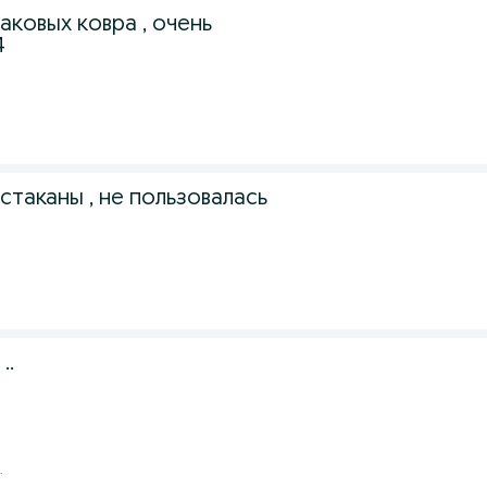
ковых ковра , очень
4
таканы , не пользовалась
..
.