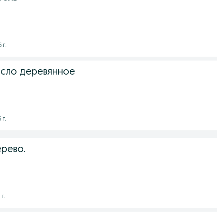
 г.
сло деревянное
 г.
рево.
 г.