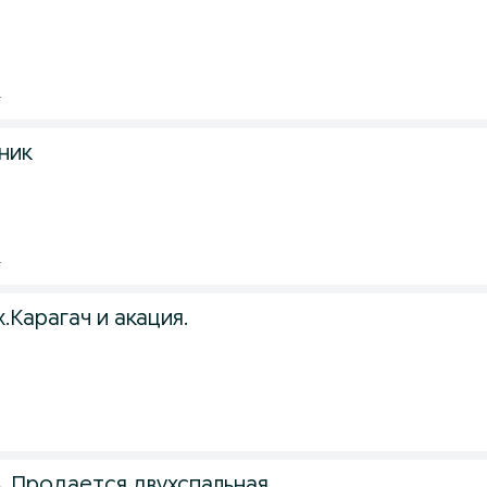
.
ник
.
.Карагач и акация.
.
 .Продается двухспальная