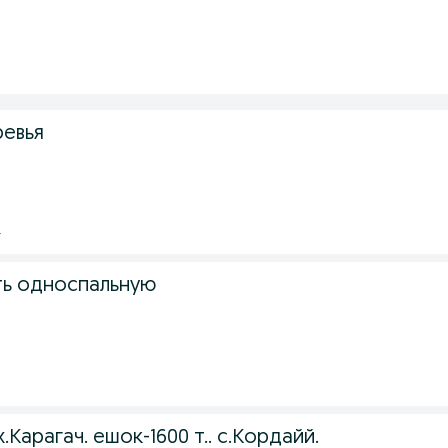
.
евья
.
ь односпальную
.
Карагач. ешок-1600 т.. с.Кордайй.