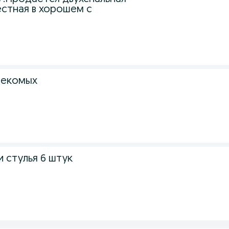
естная в хорошем с
секомых
 стулья 6 штук