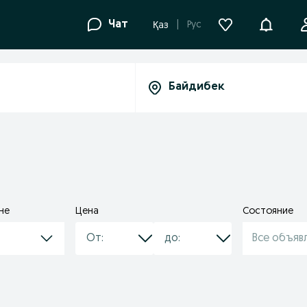
Уведомле
Чат
Рус
Қаз
не
Цена
Состояние
Все объяв