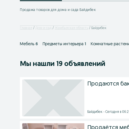
Продажа товаров для дома и сада Байдибек
Главная
Дом и сад
Жамбылская область
Байдибек
Мебель
6
Предметы интерьера
1
Комнатные растен
Мы нашли 19 объявлений
Продаются бак 
Байдибек - Сегодня в 06:
Продаётся ме