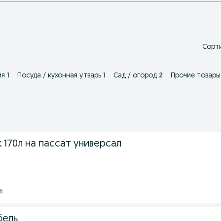
Сорти
ия
1
Посуда / кухонная утварь
1
Сад / огород
2
Прочие товары
170л на пассат универсал
26
бель