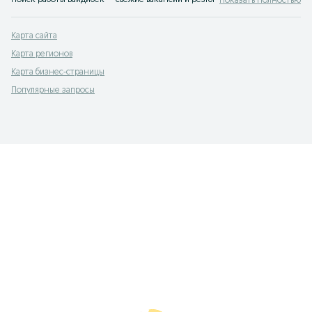
Поиск работы Байдибек — свежие вакансии и резюме на OLX.kz. Множество 
Показать Полностью
Карта сайта
Карта регионов
Карта бизнес-страницы
Популярные запросы