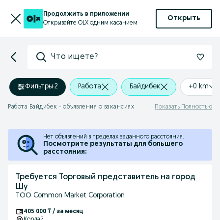
Продолжить в приложении
Открыть
Открывайте OLX одним касанием
Что ищете?
Фильтры
·
2
Работа
Байдибек
+0 km
Работа Байдибек - объявления о вакансиях
Показать Полностью
Нет объявлений в пределах заданного расстояния.
Посмотрите результаты для большего
расстояния:
Требуется Торговый представитель на город
Шу
ТОО Common Market Corporation
405 000 ₸ / за месяц
Кордай