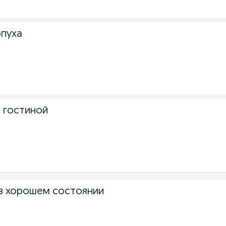
опуха
.
я гостиной
.
в хорошем состоянии