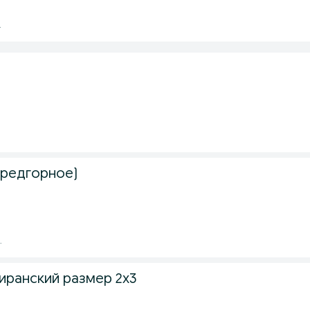
.
Предгорное)
.
иранский размер 2х3