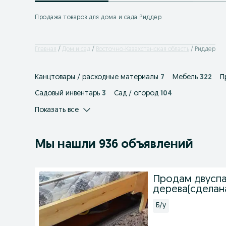
Продажа товаров для дома и сада Риддер
Главная
Дом и сад
Восточно-Казахстанская область
Риддер
Канцтовары / расходные материалы
7
Мебель
322
П
Садовый инвентарь
3
Сад / огород
104
Показать все
Мы нашли 936 объявлений
Продам двуспа
дерева(сделан
Б/у