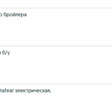
о бройлера
 б/у
afeat электрическая,