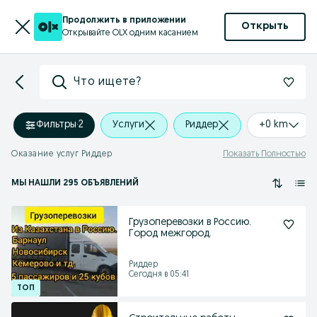
Продолжить в приложении
Открыть
Открывайте OLX одним касанием
Что ищете?
Фильтры
·
2
Услуги
Риддер
+0 km
Оказание услуг Риддер
Показать Полностью
МЫ НАШЛИ 295 ОБЪЯВЛЕНИЙ
Грузоперевозки в Россию.
Город межгород.
Риддер
Сегодня в 05:41