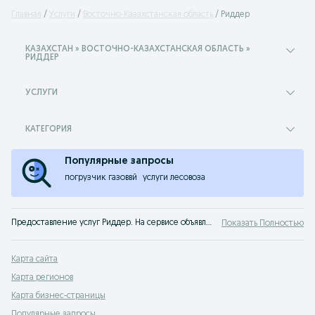
Главная
Услуги
Восточно-Казахстанская область
Риддер
КАЗАХСТАН » ВОСТОЧНО-КАЗАХСТАНСКАЯ ОБЛАСТЬ »
РИДДЕР
УСЛУГИ
КАТЕГОРИЯ
Популярные запросы
погрузчик газоввй
услуги лесовоза
Предоставление услуг Риддер. На сервисе объявлений OLX Риддер легко и быстро можно найти или оказать услугу. Найдите лучшие предложения услуг на OLX!
Показать Полностью
Карта сайта
Карта регионов
Карта бизнес-страницы
Популярные запросы