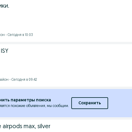
ки.
н - Сегодня в 10:03
ISY
йон - Сегодня в 09:42
нить параметры поиска
Сохранить
явятся похожие объявления, мы сообщим.
airpods max, silver