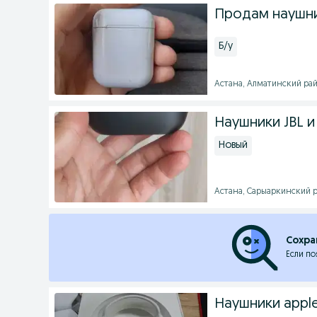
Продам наушни
Б/у
Астана, Алматинский райо
Наушники JBL и 
Новый
Астана, Сарыаркинский ра
Сохра
Если по
Наушники apple 