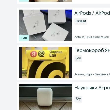
AirPods / AirPo
Новый
Астана, Есильский район -
Термокороб Ян
Б/у
Астана, Нура - Сегодня в 
Наушники Airpo
Б/у