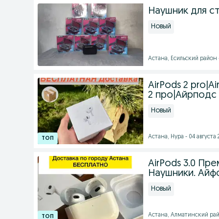
Наушник для с
Новый
Астана, Есильский район 
AirPods 2 pro|A
2 про|Айрподс
Новый
Астана, Нура - 04 августа 
AirPods 3.0 Пр
Наушники. Айфо
Новый
Астана, Алматинский район