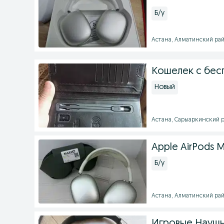
Б/у
Астана, Алматинский райо
Кошелек с бес
Новый
Астана, Сарыаркинский ра
Apple AirPods M
Б/у
Астана, Алматинский рай
Игровые Наушни