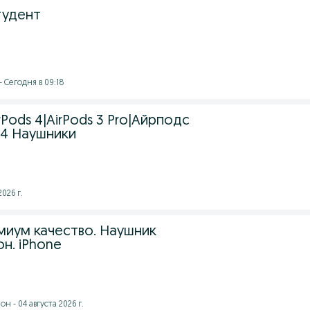
тудент
- Сегодня в 09:18
irPods 4|AirPods 3 Pro|Айрподс
 4 Наушники
2026 г.
емиум качество. Наушник
н. iPhone
 - 04 августа 2026 г.