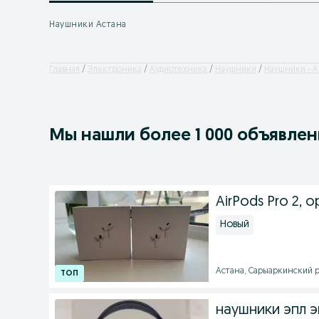
Наушники Астана
Главная
Электроника
Аудиотехника
Наушники
Наушники - А
Мы нашли
более
1 000 объявле
AirPods Pro 2, 
Новый
Астана, Сарыаркинский ра
наушники эпл 