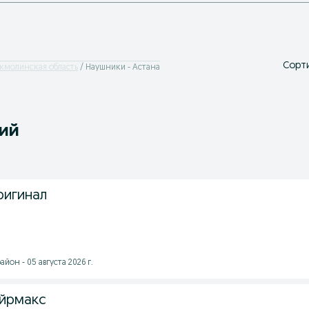
Сорти
кмолинская область
Наушники - Астана
ний
оригинал
йон - 05 августа 2026 г.
эйрмакс