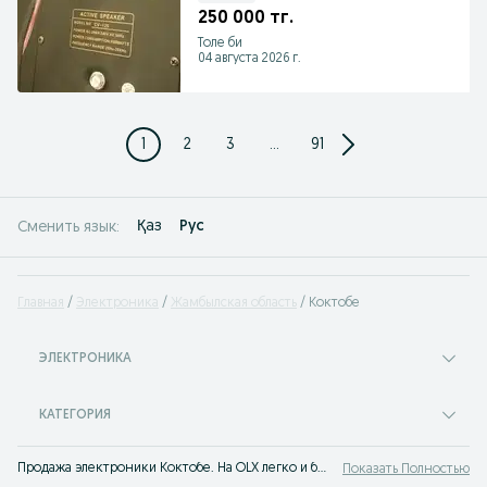
250 000 тг.
Толе би
04 августа 2026 г.
1
2
3
...
91
Қаз
Рус
Сменить язык:
Главная
Электроника
Жамбылская область
Коктобе
ЭЛЕКТРОНИКА
КАТЕГОРИЯ
Продажа электроники Коктобе. На OLX легко и быстро можно купить все виды электроники новой или б/у. Покупай лучшую технику на OLX Коктобе!
Показать Полностью