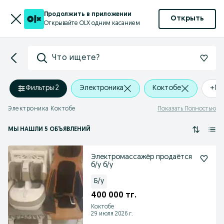
Продолжить в приложении
Открыть
Открывайте OLX одним касанием
Что ищете?
Фильтры
·
2
Электроника
Коктобе
+0 
Электроника Коктобе
Показать Полностью
МЫ НАШЛИ 5 ОБЪЯВЛЕНИЙ
Электромассажёр продаётся
б/у б/у
Б/у
400 000 тг.
Коктобе
29 июля 2026 г.