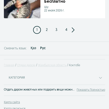
Бесплатно
Шу
22 июля 2026 г.
1
2
3
4
Қаз
Рус
Сменить язык:
Главная
Отдам даром
Жамбылская область
Коктобе
КАТЕГОРИЯ
Отдать даром животных или подарить вещи можно на OLX - сайте бесплатных объявлений в Казахстане. Лучшие предложения ждут вас на OLX!
Показать Полностью
Карта сайта
Карта регионов