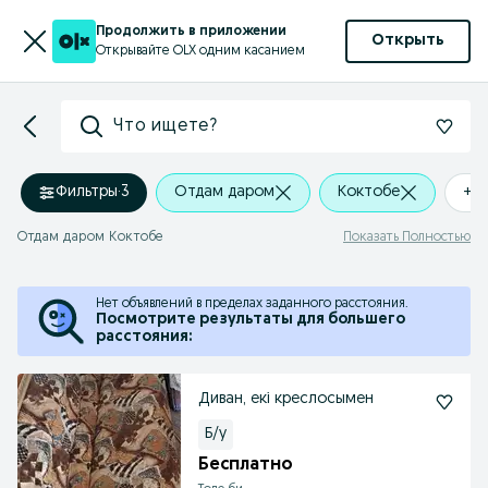
Продолжить в приложении
Открыть
Открывайте OLX одним касанием
Что ищете?
Фильтры
·
3
Отдам даром
Коктобе
+0
Отдам даром Коктобе
Показать Полностью
Нет объявлений в пределах заданного расстояния.
Посмотрите результаты для большего
расстояния:
Диван, екі креслосымен
Б/у
Бесплатно