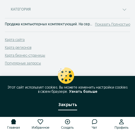
КАТЕГОРИЯ
Продажа компьютерных комплектующий. На сервисе объявлений OLX Нура легко и быстро можно купить комплектующие для компьютера б/у. Покупай лучшие компьютерные комплектующие на OLX!
Показать Полностью
Карта сайта
Карта регионов
Карта бизнес-страницы
Популярные запросы
Этот сайт использует cookies. Вы можете изменить настройки cookies
в своeм браузере.
Узнать больше
Закрыть
Главная
Избранное
Создать
Чат
Профиль