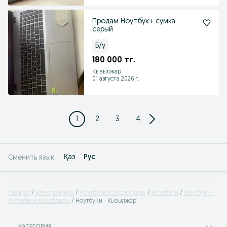
Продам Ноутбук+ сумка
серый
Б/у
180 000 тг.
Кызылжар
01 августа 2026 г.
1
2
3
4
Қаз
Рус
Сменить язык:
Главная
Электроника
Ноутбуки и аксессуары
Ноутбуки
Ноутбуки -
Актюбинская область
Ноутбуки - Кызылжар