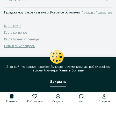
КАТЕГОРИЯ
Продажа ноутбуков Кызылжар. В сервисе объявлений OLX.kz легко и быстро 
Показать Полностью
Карта сайта
Карта регионов
Карта бизнес-страницы
Популярные запросы
Этот сайт использует cookies. Вы можете изменить настройки cookies
в своeм браузере.
Узнать больше
Закрыть
Главная
Избранное
Создать
Чат
Профиль