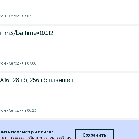
н - Сегодня в 07:15
r m3/baitime•0.0.12
он - Сегодня в 07:06
 А16 128 гб, 256 гб планшет
он - Сегодня в 06:23
нить параметры поиска
Сохранить
явятся похожие объявления, мы сообщим.