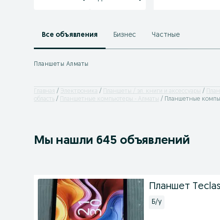
Все объявления
Бизнес
Частные
Планшеты Алматы
Главная
Электроника
Планшеты / эл. книги и аксессуары
Пла
область
Планшетные компьютеры - Алматы
Планшетные компь
Мы нашли 645 объявлений
Планшет Teclast
Б/у