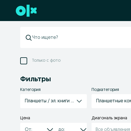
Перейти к нижнему колонтитулу
Только с фото
Фильтры
Категория
Подкатегория
Планшеты / эл. книги и аксессуары
Планшетные к
Цена
Диагональ экрана
Все объявления