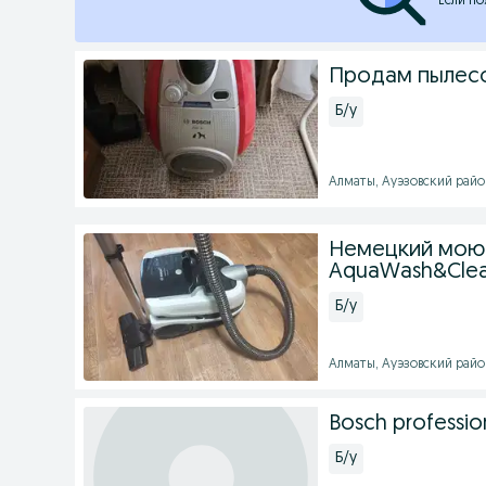
Если по
Продам пылесо
Б/у
Алматы, Ауэзовский район 
Немецкий мою
AquaWash&Clea
Б/у
Алматы, Ауэзовский район 
Bosch professio
Б/у