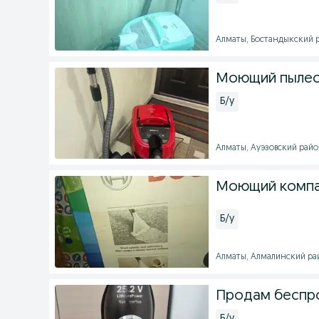
Алматы, Бостандыкский ра
Моющий пылесо
Б/у
Алматы, Ауэзовский район 
Моющий компа
Б/у
Алматы, Алмалинский райо
Продам беспр
Б/у