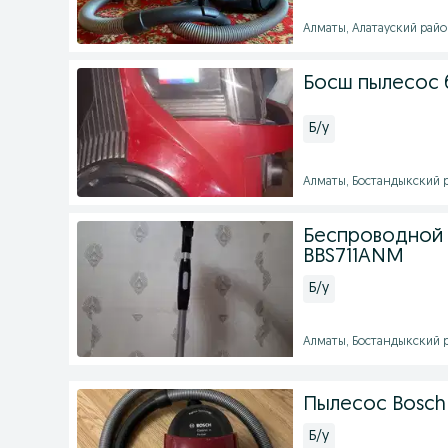
Алматы, Алатауский район
Босш пылесос 
Б/у
Алматы, Бостандыкский ра
Беспроводной 
BBS711ANM
Б/у
Алматы, Бостандыкский ра
Пылесос Bosc
Б/у