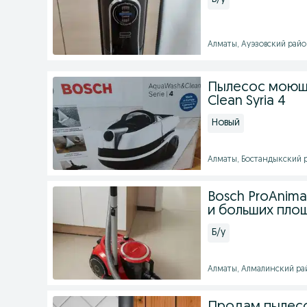
Алматы, Ауэзовский район 
Пылесос моющи
Clean Syria 4
Новый
Алматы, Бостандыкский ра
Bosch ProAnim
и больших пло
Б/у
Алматы, Алмалинский райо