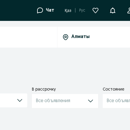
Уведомле
Чат
Рус
Қаз
В рассрочку
Состояние
Все объявления
Все объяв