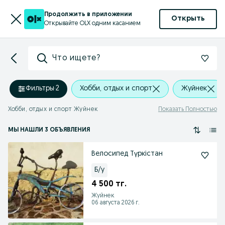
Продолжить в приложении
Открыть
Открывайте OLX одним касанием
Что ищете?
Фильтры
·
2
Хобби, отдых и спорт
Жуйнек
Хобби, отдых и спорт Жуйнек
Показать Полностью
МЫ НАШЛИ 3 ОБЪЯВЛЕНИЯ
Велосипед Түркістан
Б/у
4 500 тг.
Жуйнек
06 августа 2026 г.