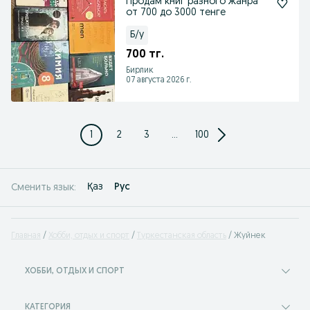
Продам книг разного жанра
от 700 до 3000 тенге
Б/у
700 тг.
Бирлик
07 августа 2026 г.
1
2
3
...
100
Қаз
Рус
Сменить язык:
Главная
Хобби, отдых и спорт
Туркестанская область
Жуйнек
ХОББИ, ОТДЫХ И СПОРТ
КАТЕГОРИЯ