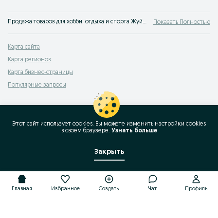
Продажа товаров для хобби, отдыха и спорта Жуйнек: объявления OLX Жуйнек. Отдыхайте вместе с OLX!
Показать Полностью
Карта сайта
Карта регионов
Карта бизнес-страницы
Популярные запросы
Этот сайт использует cookies. Вы можете изменить настройки cookies
в своeм браузере.
Узнать больше
Закрыть
Главная
Избранное
Создать
Чат
Профиль