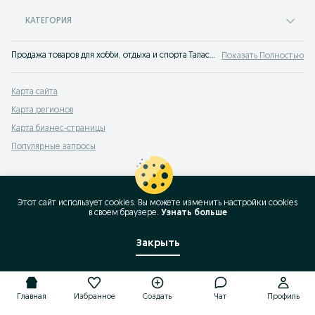
КАТЕГОРИЯ
Продажа товаров для хобби, отдыха и спорта Талас: объявления OLX Талас. Отдыхайте вместе с OLX!
Показать Полностью
Карта сайта
Карта регионов
Карта бизнес-страницы
Популярные запросы
Этот сайт использует cookies. Вы можете изменить настройки cookies
в своeм браузере.
Узнать больше
Закрыть
Главная
Избранное
Создать
Чат
Профиль