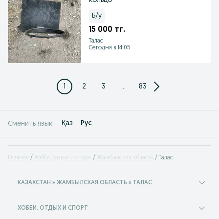
кольцо
Б/у
15 000 тг.
Талас
Сегодня в 14:05
1
2
3
...
83
Қаз
Рус
Сменить язык:
Главная
Хобби, отдых и спорт
Жамбылская область
Талас
КАЗАХСТАН » ЖАМБЫЛСКАЯ ОБЛАСТЬ » ТАЛАС
ХОББИ, ОТДЫХ И СПОРТ