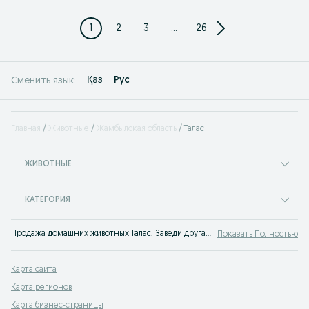
1
2
3
...
26
Қаз
Рус
Сменить язык:
Главная
Животные
Жамбылская область
Талас
ЖИВОТНЫЕ
КАТЕГОРИЯ
Продажа домашних животных Талас. Заведи друга прямо сейчас! На сервисе объявлений OLX Талас легко и быстро можно купить питомца.
Показать Полностью
Карта сайта
Карта регионов
Карта бизнес-страницы