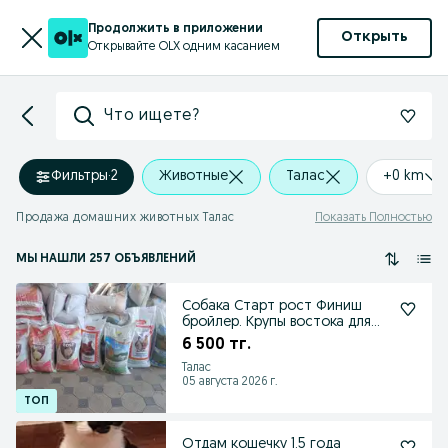
Продолжить в приложении
Открыть
Открывайте OLX одним касанием
Что ищете?
Фильтры
·
2
Животные
Талас
+0 km
Продажа домашних животных Талас
Показать Полностью
МЫ НАШЛИ 257 ОБЪЯВЛЕНИЙ
Собака Старт рост Финиш
бройлер. Крупы востока для
птиц и кролик
6 500 тг.
Талас
05 августа 2026 г.
Отдам кошечку 1,5 года