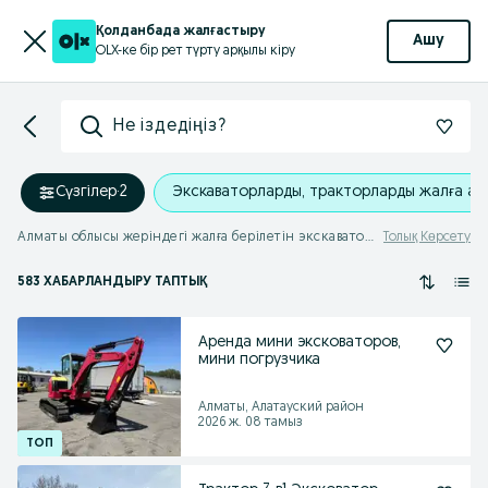
Қолданбада жалғастыру
Ашу
OLX-ке бір рет түрту арқылы кіру
Не іздедіңіз?
Сүзгілер
·
2
Экскаваторларды, тракторларды жалға ал
Алматы облысы жеріндегі жалға берілетін экскаваторлар мен тракторлар
Толық Көрсету
583 ХАБАРЛАНДЫРУ ТАПТЫҚ
Аренда мини эксковаторов,
мини погрузчика
Алматы, Алатауский район
2026 ж. 08 тамыз