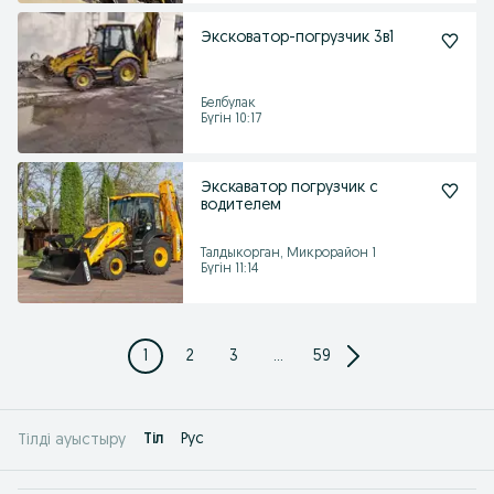
Эксковатор-погрузчик 3в1
Белбулак
Бүгін 10:17
Экскаватор погрузчик с
водителем
Талдыкорган, Микрорайон 1
Бүгін 11:14
1
2
3
...
59
Tіл
Рус
Тілді ауыстыру