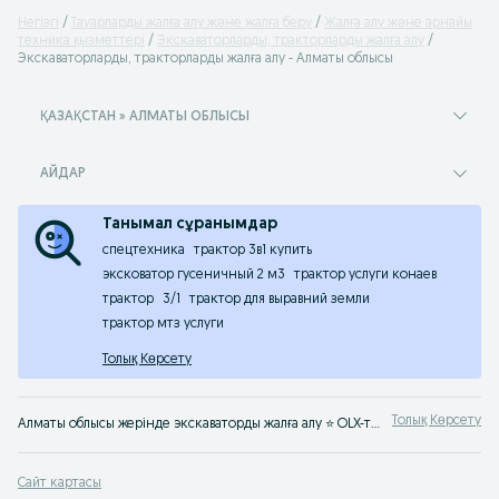
Негізгі
Тауарларды жалға алу және жалға беру
Жалға алу және арнайы
техника қызметтері
Экскаваторларды, тракторларды жалға алу
Экскаваторларды, тракторларды жалға алу - Алматы облысы
ҚАЗАҚСТАН » АЛМАТЫ ОБЛЫСЫ
АЙДАР
Танымал сұранымдар
спецтехника
трактор 3в1 купить
эксковатор гусеничный 2 м3
трактор услуги конаев
трактор
3/1
трактор для выравний земли
трактор мтз услуги
Толық Көрсету
Толық Көрсету
Алматы облысы жерінде экскаваторды жалға алу ⭐ OLX-тен трактор қызметтеріне тиімді бағамен тапсырыс беру ⚡ OLX.kz-ке кір!
Сайт картасы