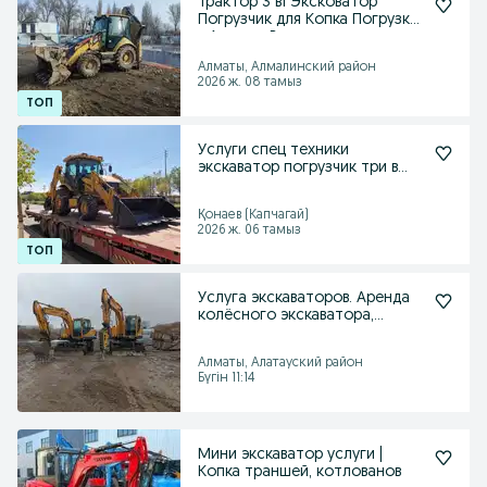
Трактор 3 в1 Эксковатор
Погрузчик для Копка Погрузка
в Алматы Водитель
Алматы, Алмалинский район
2026 ж. 08 тамыз
Услуги спец техники
экскаватор погрузчик три в
одном.
Қонаев (Капчагай)
2026 ж. 06 тамыз
Услуга экскаваторов. Аренда
колёсного экскаватора,
гидромолот.
Алматы, Алатауский район
Бүгін 11:14
Мини экскаватор услуги |
Копка траншей, котлованов