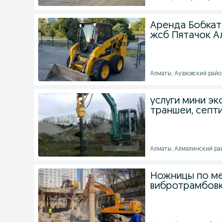
Аренда Бобкат
жсб Пятачок А
Алматы, Ауэзовский район
услуги мини эк
траншеи, септи
Алматы, Алмалинский рай
Ножницы по ме
вибротрамбовк