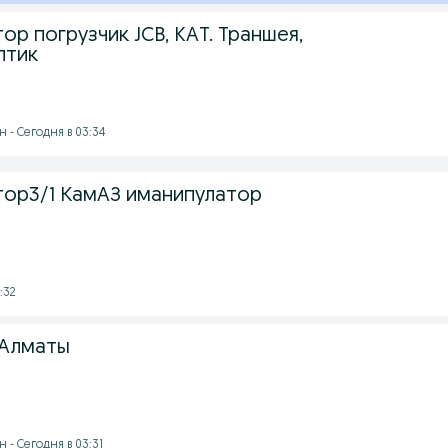
тор погрузчик JCB, KAT. Траншея,
птик
 - Сегодня в 03:34
атор3/1 КамАЗ иманипулатор
:32
 Алматы
 - Сегодня в 03:31