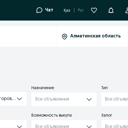
Уведомле
Чат
Рус
Қаз
Назначение
Тип
торов, тракторов
Все объявления
Все объяв
Возможность выкупа
Залог
Все объявления
Все объяв