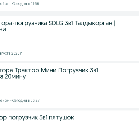
йон - Сегодня в 01:56
тора-погрузчика SDLG 3в1 Талдыкорган |
ни
вгуста 2026 г.
тора Трактор Мини Погрузчик 3в1
за 20мину
айон - Сегодня в 03:27
ор погрузчик 3в1 пятушок