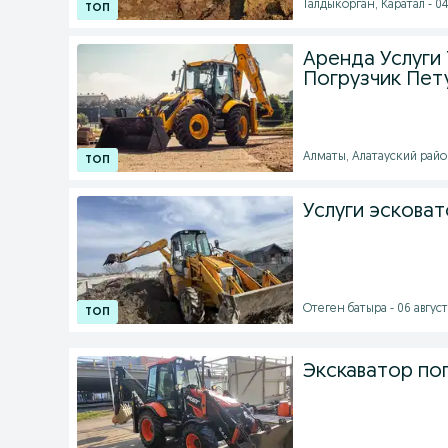
Талдыкорган, Каратал - 04 
Аренда Услуги 
Погрузчик Пет
Алматы, Алатауский район 
Услуги эсковат
Отеген батыра - 06 август
Экскаватор пог