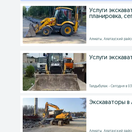
Услуги экскава
планировка, се
Алматы, Алатауский район
Услуги экскав
Талдыбулак - Сегодня в 03
Экскаваторы в
Алматы, Алатауский район