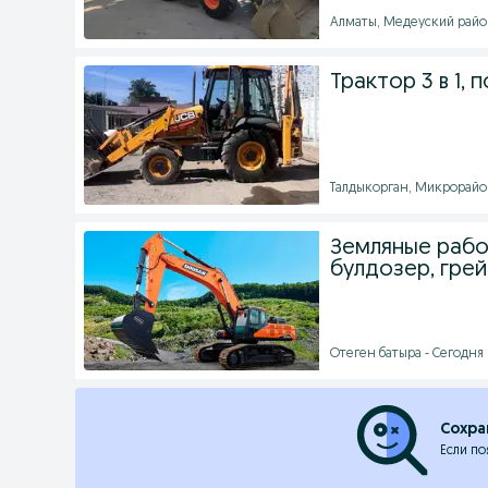
Алматы, Медеуский район
Трактор 3 в 1, 
Талдыкорган, Микрорайон
Земляные работ
булдозер, гре
Отеген батыра - Сегодня 
Сохра
Если по