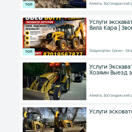
Алматы, Бостандыкский ра
Услуги экскава
Вила Кара | Зво
Талдыкорган, Еркин - 04 а
Услуги Экскава
Хозяин Выезд 
Алматы, Бостандыкский р
Услуги эсковат