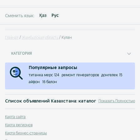
Қаз
Рус
Сменить язык:
Главная
Жамбылская область
Кулан
КАТЕГОРИЯ
Популярные запросы
титанка мерс 124
ремонт генераторов
донгелек 15
айфон
16 балон
Список объявлений Казахстана: каталог любых товаров.
Показать Полностью
Объявления в Кулан, Казахстане на OLX.kz, раньше Slando - здесь вы найдет
Карта сайта
На сайте объявлений OLX.kz Кулан вы можете найти, продать или купить пра
Карта регионов
OLX Кулан - продается все!
Карта бизнес-страницы