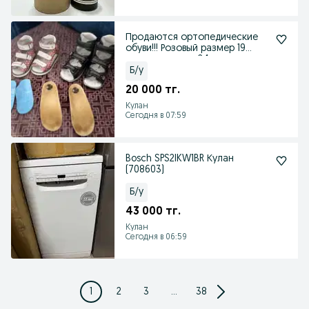
Продаются ортопедические
обуви!!! Розовый размер 19
черные рахмер 24
Б/у
20 000 тг.
Кулан
Сегодня в 07:59
Bosch SPS2IKW1BR Кулан
(708603)
Б/у
43 000 тг.
Кулан
Сегодня в 06:59
1
2
3
...
38