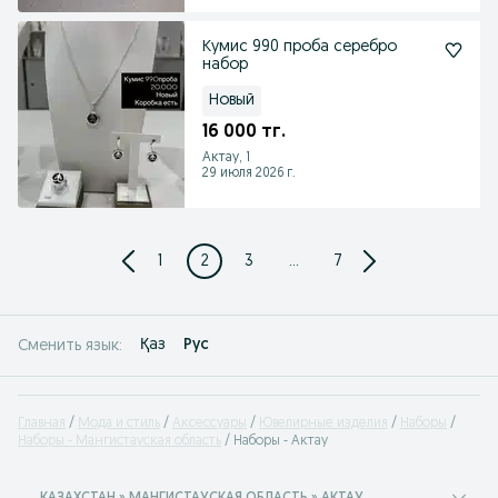
Кумис 990 проба серебро
набор
Новый
16 000 тг.
Актау, 1
29 июля 2026 г.
1
2
3
...
7
Қаз
Рус
Сменить язык:
Главная
Мода и стиль
Аксессуары
Ювелирные изделия
Наборы
Наборы - Мангистауская область
Наборы - Актау