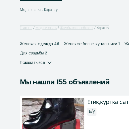
Мода и стиль Каратау
Главная
Мода и стиль
Жамбылская область
Каратау
Женская одежда
46
Женское белье, купальники
1
Же
Для свадьбы
2
Показать все
Мы нашли 155 объявлений
Етик,куртка са
Б/у