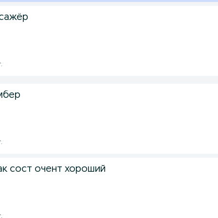
сажёр
.
мбер
.
к сост очент хороший
.