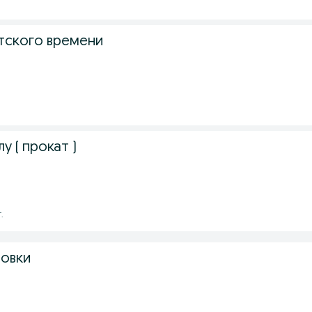
тского времени
у ( прокат )
.
овки