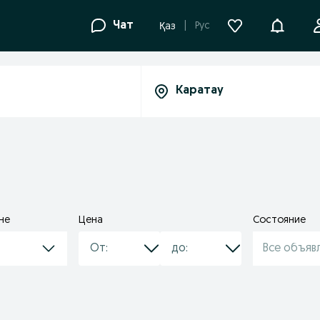
Уведомле
Чат
Рус
Қаз
не
Цена
Состояние
Все объяв