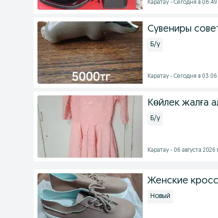
Каратау - Сегодня в 08:49
Сувениры сове
Б/у
Каратау - Сегодня в 03:06
Көйлек жалға ал
Б/у
Каратау - 06 августа 2026 г
Женские кросс
Новый