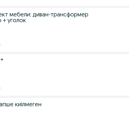
кт мебели: диван-трансформер
о + уголок
.
**
.
апше киілмеген