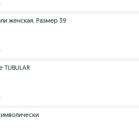
.
ли женская. Размер 39
.
е TUBULAR
.
символически