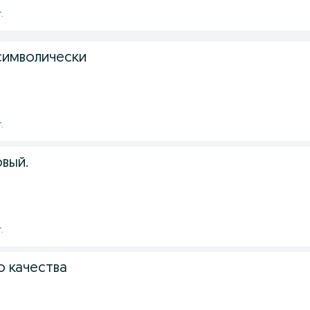
.
символически
.
вый.
.
о качества