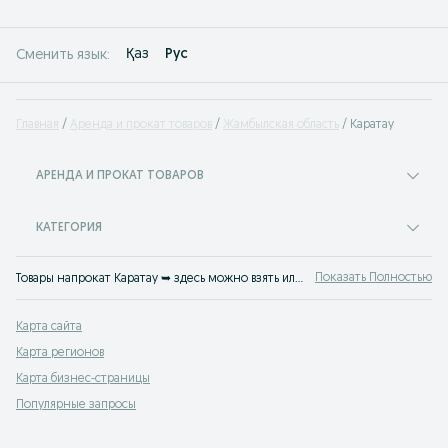
Қаз
Рус
Сменить язык:
Главная
Аренда и прокат товаров
Жамбылская область
Каратау
АРЕНДА И ПРОКАТ ТОВАРОВ
КАТЕГОРИЯ
Показать Полностью
Товары напрокат Каратау ➥ здесь можно взять или сдать в аренду абсолютно любую вещь. Прокат: авто, спецтехники, инструментов и оборудования, товаров для мероприятий и многого другого. На OLX.kz Каратау найдется все!
Карта сайта
Карта регионов
Карта бизнес-страницы
Популярные запросы