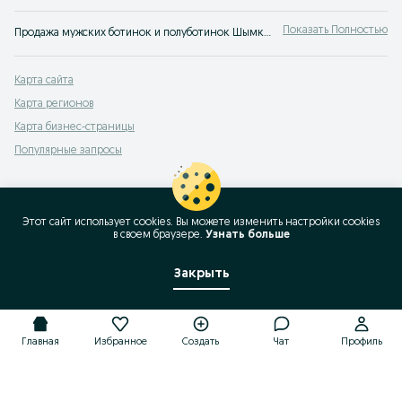
Показать Полностью
Продажа мужских ботинок и полуботинок Шымкент ⭐️ Спортивные мужские полуботинки по низкой цене ✔️ Заказать мужские ботинки на шнурках на OLX.kz.
Карта сайта
Карта регионов
Карта бизнес-страницы
Популярные запросы
Этот сайт использует cookies. Вы можете изменить настройки cookies
в своeм браузере.
Узнать больше
Закрыть
Главная
Избранное
Создать
Чат
Профиль