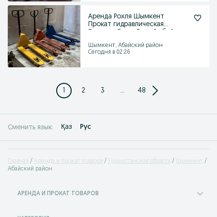
Аренда Рохля Шымкент
Прокат гидравлическая
Тележка Тачка Груз Отбойник
Шымкент, Абайский район
Сегодня в 02:26
1
2
3
...
48
Қаз
Рус
Сменить язык:
Главная
Аренда и прокат товаров
Туркестанская область
Шымкент
Абайский район
АРЕНДА И ПРОКАТ ТОВАРОВ