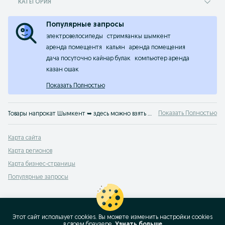
КАТЕГОРИЯ
Популярные запросы
электровелосипеды
стримяанкы шымкент
аренда помещентя
кальян
аренда помещения
дача посуточно кайнар булак
компьютер аренда
казан ошак
Показать Полностью
Показать Полностью
Товары напрокат Шымкент ➥ здесь можно взять или сдать в аренду абсолютно любую вещь. Прокат: авто, спецтехники, инструментов и оборудования, товаров для мероприятий и многого другого. На OLX.kz Шымкент найдется все!
Карта сайта
Карта регионов
Карта бизнес-страницы
Популярные запросы
Этот сайт использует cookies. Вы можете изменить настройки cookies
в своeм браузере.
Узнать больше