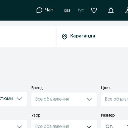
Уведомле
Чат
Рус
Қаз
Бренд
Цвет
остюмы
Все объявления
Все объяв
Узор
Размер
Все объявления