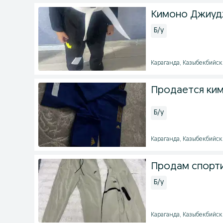
Кимоно Джиуд
Б/у
Караганда, Казыбекбийски
Продается ки
Б/у
Караганда, Казыбекбийски
Продам спорти
Б/у
Караганда, Казыбекбийски