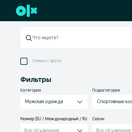
Перейти к нижнему колонтитулу
Только с фото
Фильтры
Категория
Подкатегория
Мужская одежда
Спортивные к
Размер (EU / Международный / RU)
Сезон
Все объявления
Все объявления