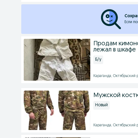
Сохра
Если по
Продам кимоно
лежал в шкафе
Б/у
Караганда, Октябрьский р
Мужской костю
Новый
Караганда, Октябрьский р