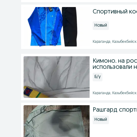
Спортивный ко
Новый
Караганда, Казыбекбийски
Кимоно. на рос
использовали 
Б/у
Караганда, Казыбекбийски
Рашгард спорт
Новый