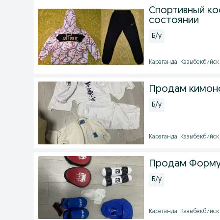
Спортивный ко
состоянии
Б/у
Караганда, Казыбекбийски
Продам кимон
Б/у
Караганда, Казыбекбийски
Продам Форму
Б/у
Караганда, Казыбекбийски