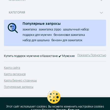
КАЗАХСТАН
КАТЕГОРИЯ
Популярные запросы
зажигалка
зажигалка zippo
шашлычный набор
подарки для мужчин
бензиновая зажигалка
набор для шашлыка
бензин для зажигалок
Показать Полностью
Купить подарок мужчине в Казахстане ✔️ Мужские подарки по доступной ц
Популярные запросы при поиске подарков в Казахстане:
Карта сайта
счеты
,
3 тенге 1993 года цена
,
бумажные 100 тенге
,
один рубль 1870 по 197
Карта регионов
Популярные запросы при поиске мужской обуви:
Карта бизнес-страницы
кроссовки лакост
,
кеды гуччи мужские
,
лоро пиано обувь оригинал
,
туфли 
Популярные запросы
Этот сайт использует cookies. Вы можете изменить настройки cookies