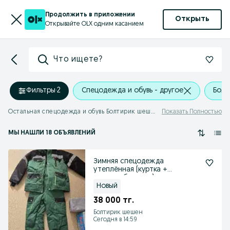
Продолжить в приложении
Открыть
Открывайте OLX одним касанием
Что ищете?
Фильтры
·
2
Спецодежда и обувь - другое
Болт
Остальная спецодежда и обувь Болтирик шешен
Показать Полностью
МЫ НАШЛИ 18 ОБЪЯВЛЕНИЙ
Зимняя спецодежда
утеплённая (куртка +
полукомбинезон)
Новый
38 000 тг.
Болтирик шешен
Сегодня в 14:59