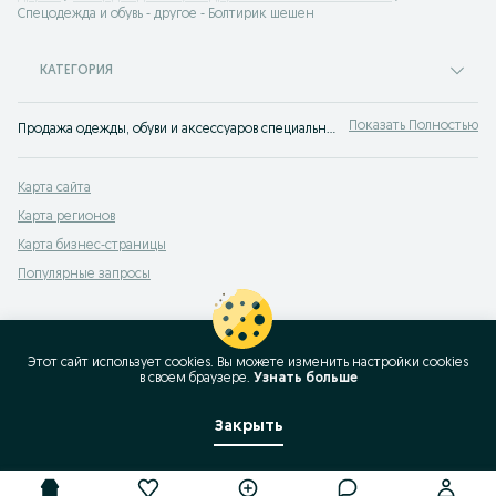
Спецодежда и обувь - другое - Болтирик шешен
КАТЕГОРИЯ
Показать Полностью
Продажа одежды, обуви и аксессуаров специального назначения Болтирик шешен ▶️ Большой выбор моделей и размеров по доступной цене ☝ Заказывайте на OLX.kz!
Карта сайта
Карта регионов
Карта бизнес-страницы
Популярные запросы
Этот сайт использует cookies. Вы можете изменить настройки cookies
в своeм браузере.
Узнать больше
Закрыть