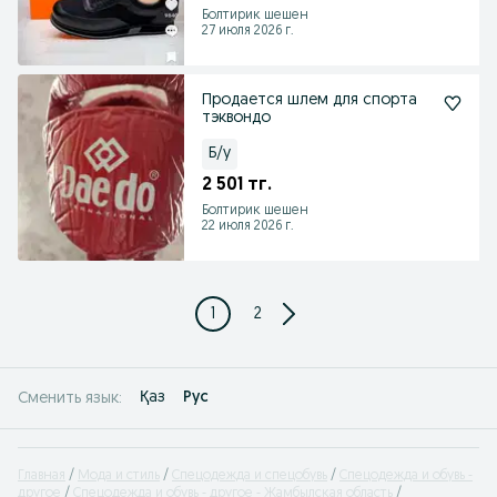
Болтирик шешен
27 июля 2026 г.
Продается шлем для спорта
тэквондо
Б/у
2 501 тг.
Болтирик шешен
22 июля 2026 г.
1
2
Қаз
Рус
Сменить язык:
Главная
Мода и стиль
Спецодежда и спецобувь
Спецодежда и обувь -
другое
Спецодежда и обувь - другое - Жамбылская область