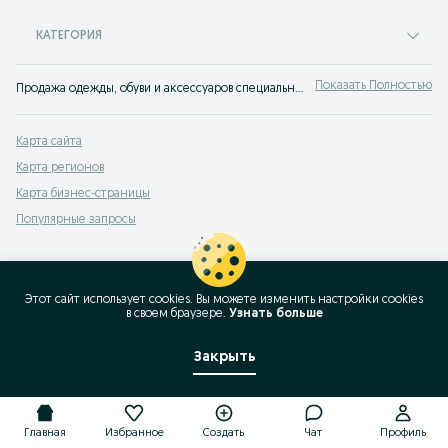
КАТЕГОРИЯ
Показать Полностью
Продажа одежды, обуви и аксессуаров специального назначения Жамбылская область ▶️ Большой выбор моделей и размеров по доступной цене ☝ Заказывайте на OLX.kz!
Карта сайта
Карта регионов
Карта бизнес-страницы
Популярные запросы
Этот сайт использует cookies. Вы можете изменить настройки cookies
в своeм браузере.
Узнать больше
Закрыть
Главная
Избранное
Создать
Чат
Профиль