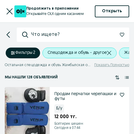
Продолжить в приложении
Открыть
Открывайте OLX одним касанием
Что ищете?
Фильтры
·
2
Спецодежда и обувь - другое
Жамб
Остальная спецодежда и обувь Жамбылская область
Показать Полностью
МЫ НАШЛИ 128 ОБЪЯВЛЕНИЙ
Продам перчатки черепашки и
футы
Б/у
12 000 тг.
Болтирик шешен
Сегодня в 07:44