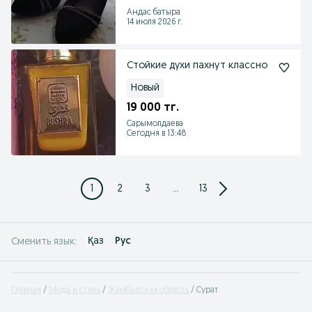
Андас батыра
14 июля 2026 г.
Стойкие духи пахнут классно
Новый
19 000 тг.
Сарымолдаева
Сегодня в 13:48
1
2
3
...
13
Қаз
Рус
Сменить язык:
Главная
Мода и стиль
Жамбылская область
Сурат