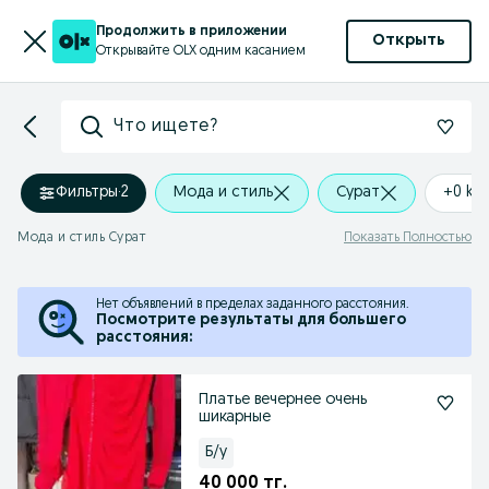
Продолжить в приложении
Открыть
Открывайте OLX одним касанием
Что ищете?
Фильтры
·
2
Мода и стиль
Сурат
+0 km
Мода и стиль Сурат
Показать Полностью
Нет объявлений в пределах заданного расстояния.
Посмотрите результаты для большего
расстояния:
Платье вечернее очень
шикарные
Б/у
40 000 тг.