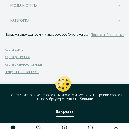
МОДА И СТИЛЬ
КАТЕГОРИЯ
Продажа одежды, обуви и аксессуаров Сурат. На сервисе объявлений OLX Сурат легко и быстро можно купить одежду б/у. Покупай все самое лучшее на OLX!
Показать Полностью
Карта сайта
Карта регионов
Карта бизнес-страницы
Популярные запросы
Этот сайт использует cookies. Вы можете изменить настройки cookies
в своeм браузере.
Узнать больше
Закрыть