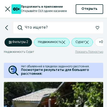
Продолжить в приложении
Открыть
Открывайте OLX одним касанием
Что ищете?
Фильтры
·
2
Недвижимость
Сурат
+0 k
Недвижимость Сурат
Показать Полностью
Нет объявлений в пределах заданного расстояния.
Посмотрите результаты для большего
расстояния: