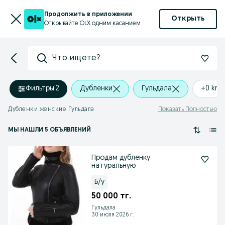
Продолжить в приложении
Открыть
Открывайте OLX одним касанием
Что ищете?
Фильтры
·
2
Дубленки
Гульдала
+0 km
Дубленки женские Гульдала
Показать Полностью
МЫ НАШЛИ 5 ОБЪЯВЛЕНИЙ
Продам дубленку
натуральную
Б/у
50 000 тг.
Гульдала
30 июля 2026 г.