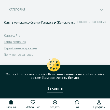
КАТЕГОРИЯ
Показать Полностью
Купить женскую дубленку Гульдала ✔️ Женские натуральные дубленки по доступной цене: любые размеры, модели, бу и новые ⭐ Купить дубленку авиатор для женщины недорого на OLX.kz!
Карта сайта
Карта регионов
Карта бизнес-страницы
Популярные запросы
Этот сайт использует cookies. Вы можете изменить настройки cookies
в своeм браузере.
Узнать больше
Закрыть
Главная
Избранное
Создать
Чат
Профиль