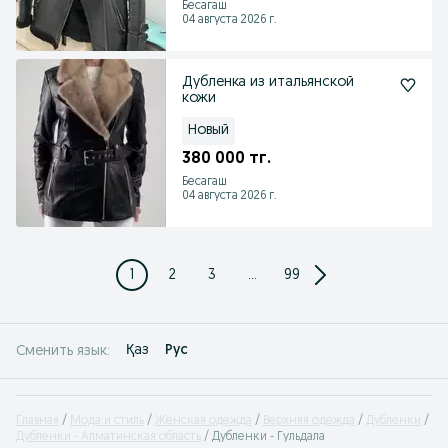
Бесагаш
04 августа 2026 г.
Дубленка из итальянской
кожи
Новый
380 000 тг.
Бесагаш
04 августа 2026 г.
1
2
3
...
99
Қаз
Рус
Сменить язык:
Главная
Мода и стиль
Женская одежда
Верхняя одежда
Дубленки
Дубленки - Алматинская область
Дубленки - Гульдала