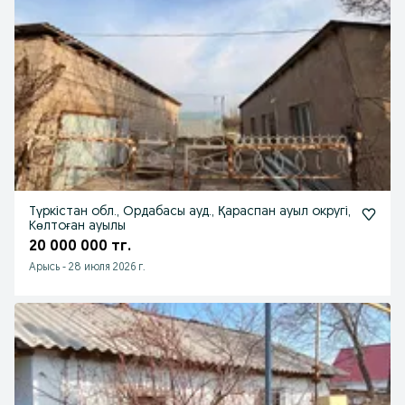
Түркістан обл., Ордабасы ауд., Қараспан ауыл округі,
Көлтоған ауылы
20 000 000 тг.
Арысь
-
28 июля 2026 г.