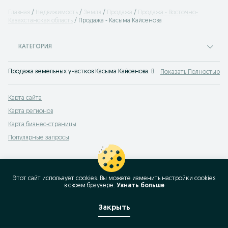
Главная
Недвижимость
Земля
Продажа
Продажа - Восточно-
Казахстанская область
Продажа - Касыма Кайсенова
КАТЕГОРИЯ
Продажа земельных участков Касыма Кайсенова. В нашем сервисе объявлени
Показать Полностью
Карта сайта
Карта регионов
Карта бизнес-страницы
Популярные запросы
Этот сайт использует cookies. Вы можете изменить настройки cookies
в своeм браузере.
Узнать больше
Закрыть