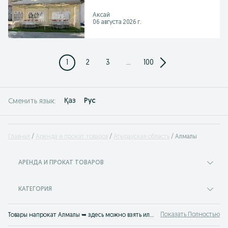
Аксай
06 августа 2026 г.
1
2
3
...
100
Қаз
Рус
Сменить язык:
Главная
Аренда и прокат товаров
Атырауская область
Алмалы
АРЕНДА И ПРОКАТ ТОВАРОВ
КАТЕГОРИЯ
Показать Полностью
Товары напрокат Алмалы ➥ здесь можно взять или сдать в аренду абсолютно любую вещь. Прокат: авто, спецтехники, инструментов и оборудования, товаров для мероприятий и многого другого. На OLX.kz Алмалы найдется все!