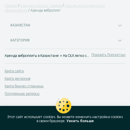
Главная
Аренда и прокат товаров
Аренда инструментов и
оборудования
Аренда виброплит
КАЗАХСТАН
КАТЕГОРИЯ
Показать Полностью
Аренда виброплиты в Казахстане ⭐ На OLX легко сдать или взять напрокат бензиновую либо электрическую виброплиту по выгодной цене ⚡ Заходи на OLX.kz!
Карта сайта
Карта регионов
Карта бизнес-страницы
Популярные запросы
Этот сайт использует cookies. Вы можете изменить настройки cookies
в своeм браузере.
Узнать больше