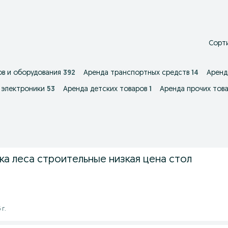
Сорти
в и оборудования
392
Аренда транспортных средств
14
Аренд
 электроники
53
Аренда детских товаров
1
Аренда прочих тов
ка леса строительные низкая цена стол
 г.