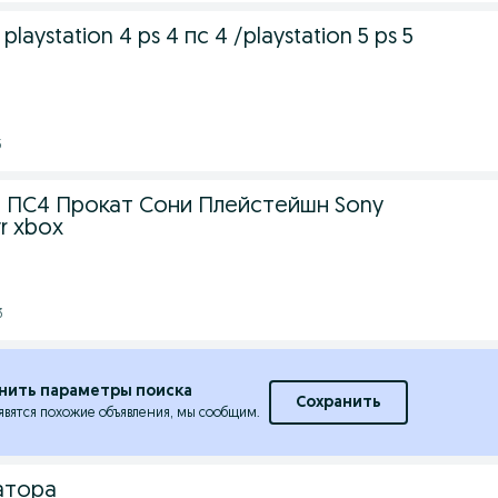
laystation 4 ps 4 пс 4 /playstation 5 ps 5
5
5 ПС4 Прокат Сони Плейстейшн Sony
vr xbox
3
нить параметры поиска
Сохранить
явятся похожие объявления, мы сообщим.
атора