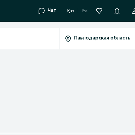
Уведомле
Чат
Рус
Қаз