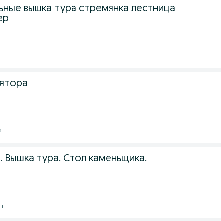
ьные вышка тура стремянка лестница
ер
лятора
2
. Вышка тура. Стол каменьщика.
 г.