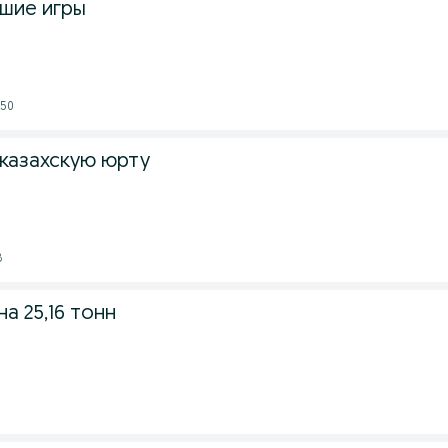
чшие игры
:50
 казахскую юрту
8
а 25,16 тонн