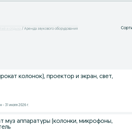
Сорти
тий и отдыха
Аренда звукового оборудования
прокат колонок), проектор и экран, свет,
- 31 июля 2026 г.
т муз аппаратуры (колонки, микрофоны,
тель