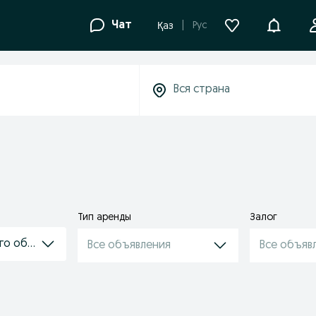
Уведомле
Чат
Рус
Қаз
Тип аренды
Залог
ого оборудования
Все объявления
Все объяв