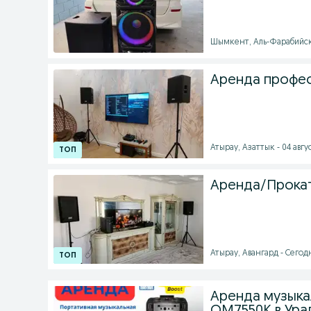
Шымкент, Аль-Фарабийский
Аренда профес
Атырау, Азаттык - 04 авгус
Аренда/Прокат
Атырау, Авангард - Сегодн
Аренда музыка