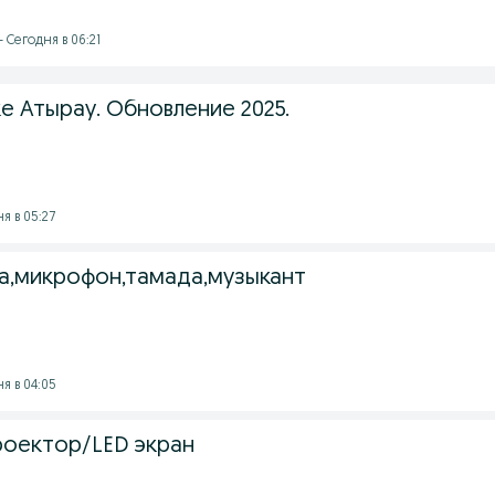
 Сегодня в 06:21
е Атырау. Обновление 2025.
я в 05:27
а,микрофон,тамада,музыкант
я в 04:05
роектор/LED экран