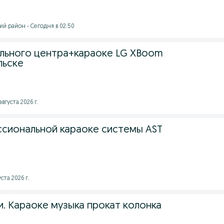
й район - Сегодня в 02:50
льного центра+караоке LG XBoom
льске
августа 2026 г.
сиональной караоке системы AST
ста 2026 г.
и. Караоке музыка прокат колонка