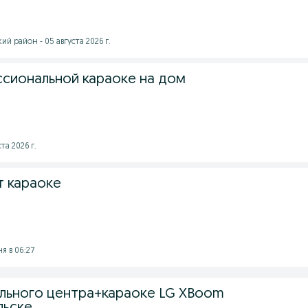
 район - 05 августа 2026 г.
сиональной караоке на дом
та 2026 г.
 караоке
я в 06:27
льного центра+караоке LG XBoom