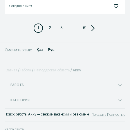
Сегодня в 13:29
1
2
3
...
61
Қаз
Рус
Сменить язык:
Главная
Работа
Павлодарская область
Акку
РАБОТА
КАТЕГОРИЯ
Поиск работы Акку — свежие вакансии и резюме на OLX.kz. Множество вари
Показать Полностью
Карта сайта