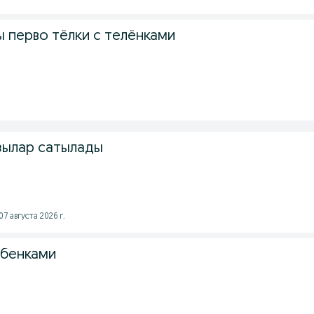
 перво тёлки с телёнками
.
зылар сатылады
7 августа 2026 г.
ебенками