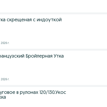
тка скрещеная с индоуткой
 2026 г.
ранцузский Бройлерная Утка
 2026 г.
говое в рулонах 120/130.Укос
кка