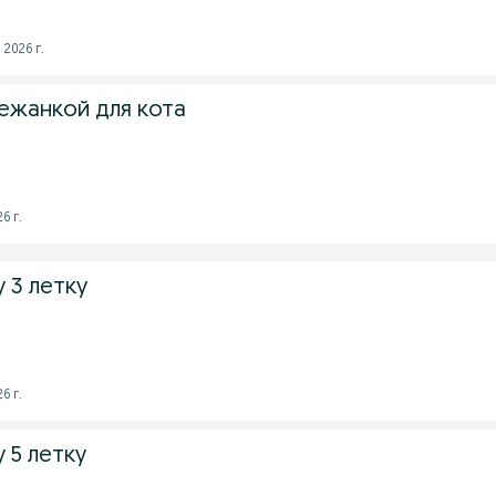
 2026 г.
лежанкой для кота
6 г.
 3 летку
6 г.
 5 летку