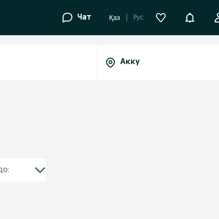
Уведомле
Чат
Рус
Қаз