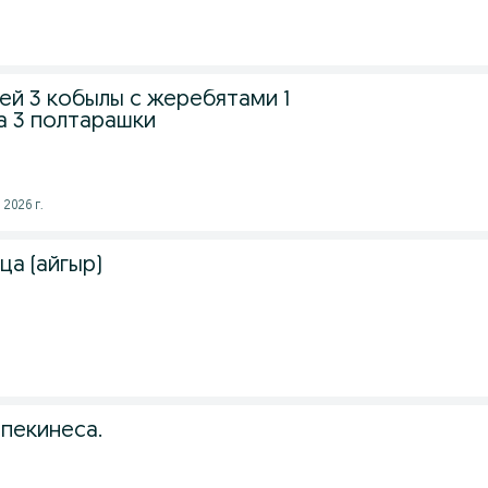
й 3 кобылы с жеребятами 1
а 3 полтарашки
 2026 г.
а (айгыр)
пекинеса.