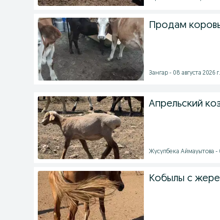
Продам коровы
Зангар - 08 августа 2026 г
Апрельский ко
Жусупбека Аймауытова - 0
Кобылы с жер