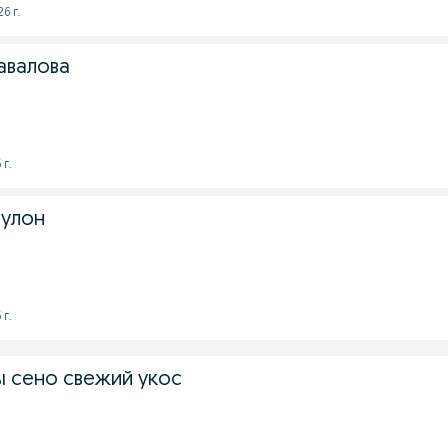
6 г.
авалова
 г.
рулон
 г.
 сено свежий укос